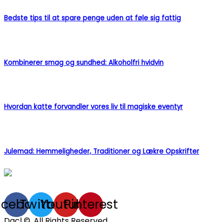
Bedste tips til at spare penge uden at føle sig fattig
Kombinerer smag og sundhed: Alkoholfri hvidvin
Hvordan katte forvandler vores liv til magiske eventyr
Julemad: Hemmeligheder, Traditioner og Lækre Opskrifter
acebook
Twitter
Youtube
Pinterest
Dacl ©. All Rights Reserved.