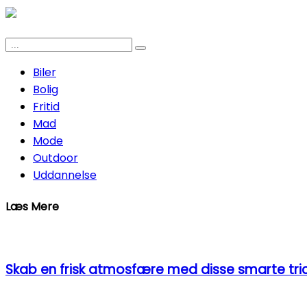
Biler
Bolig
Fritid
Mad
Mode
Outdoor
Uddannelse
Læs Mere
Skab en frisk atmosfære med disse smarte tric