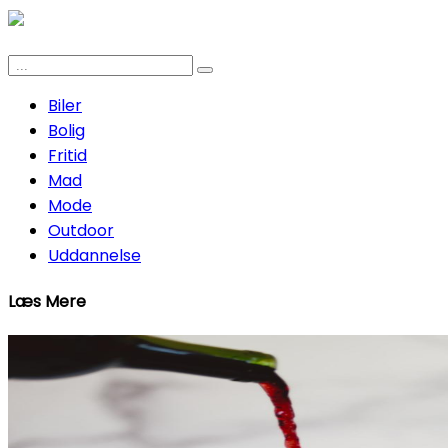
Biler
Bolig
Fritid
Mad
Mode
Outdoor
Uddannelse
Læs Mere