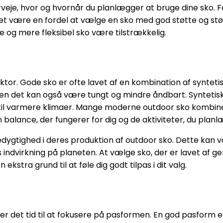
verveje, hvor og hvornår du planlægger at bruge dine sko. 
det være en fordel at vælge en sko med god støtte og st
e og mere fleksibel sko være tilstrækkelig.
faktor. Gode sko er ofte lavet af en kombination af synte
 men det kan også være tungt og mindre åndbart. Syntetis
til varmere klimaer. Mange moderne outdoor sko kombiner
 balance, der fungerer for dig og de aktiviteter, du planl
ighed i deres produktion af outdoor sko. Dette kan vær
indvirkning på planeten. At vælge sko, der er lavet af ge
ekstra grund til at føle dig godt tilpas i dit valg.
e, er det tid til at fokusere på pasformen. En god pasform