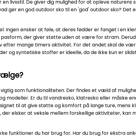
er en livsstil. De giver dig mulighed for at opleve nature
 hvad gør en god outdoor sko til en 'god' outdoor sko? De
. Ingen ønsker at føle, at deres fødder er fanget i en k
pasform, der giver støtte uden at være for stram. Derudo
elv efter mange timers aktivitet. For det andet skal de v
der og syntetiske stoffer er ideelle, da de ikke kun er sl
 vælge?
 vigtig som funktionaliteten. Der findes et væld af mulig
g modeller. Er du til vandresko, klatresko eller måske en
ignet til at give støtte og komfort på lange ture, mens 
 der elsker at veksle mellem forskellige aktiviteter, kan 
kke funktioner du har brug for. Har du brug for ekstra ank