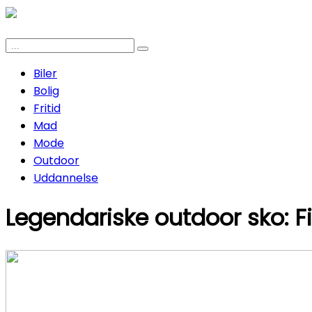
Biler
Bolig
Fritid
Mad
Mode
Outdoor
Uddannelse
Legendariske outdoor sko: Fi