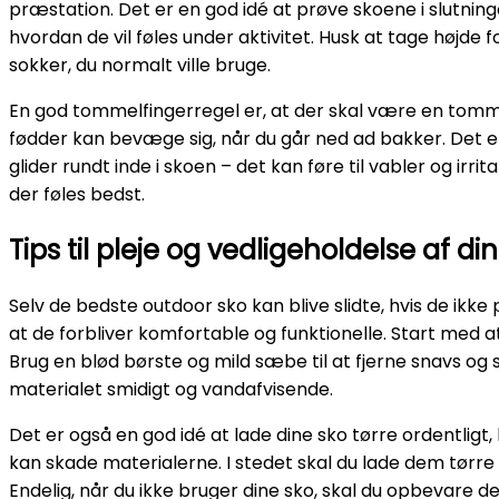
præstation. Det er en god idé at prøve skoene i slutnin
hvordan de vil føles under aktivitet. Husk at tage højd
sokker, du normalt ville bruge.
En god tommelfingerregel er, at der skal være en tomme
fødder kan bevæge sig, når du går ned ad bakker. Det er
glider rundt inde i skoen – det kan føre til vabler og irrita
der føles bedst.
Tips til pleje og vedligeholdelse af d
Selv de bedste outdoor sko kan blive slidte, hvis de ikke p
at de forbliver komfortable og funktionelle. Start med a
Brug en blød børste og mild sæbe til at fjerne snavs og
materialet smidigt og vandafvisende.
Det er også en god idé at lade dine sko tørre ordentligt,
kan skade materialerne. I stedet skal du lade dem tørre
Endelig, når du ikke bruger dine sko, skal du opbevare d