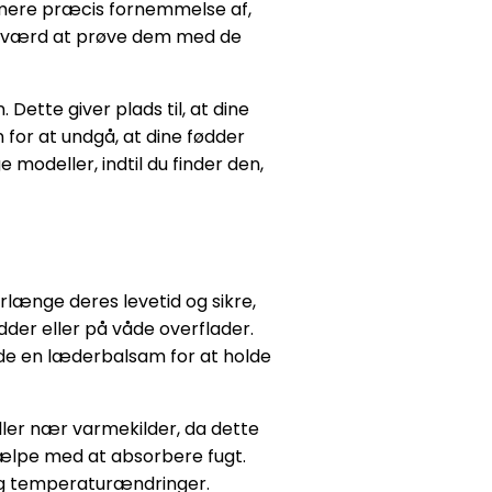
n mere præcis fornemmelse af,
ære værd at prøve dem med de
ette giver plads til, at dine
 for at undgå, at dine fødder
ge modeller, indtil du finder den,
forlænge deres levetid og sikre,
dder eller på våde overflader.
nde en læderbalsam for at holde
eller nær varmekilder, da dette
hjælpe med at absorbere fugt.
t og temperaturændringer.