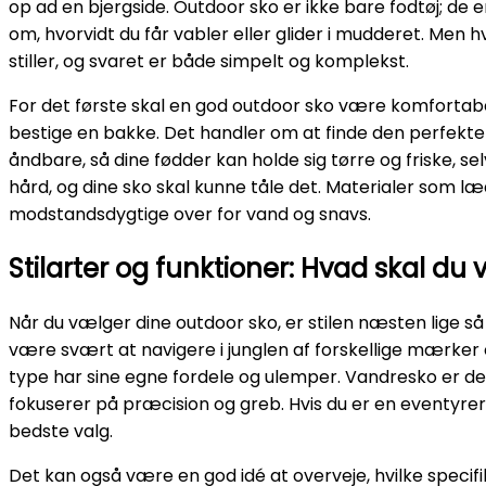
op ad en bjergside. Outdoor sko er ikke bare fodtøj; de 
om, hvorvidt du får vabler eller glider i mudderet. Men
stiller, og svaret er både simpelt og komplekst.
For det første skal en god outdoor sko være komfortabel
bestige en bakke. Det handler om at finde den perfekte 
åndbare, så dine fødder kan holde sig tørre og friske, s
hård, og dine sko skal kunne tåle det. Materialer som læ
modstandsdygtige over for vand og snavs.
Stilarter og funktioner: Hvad skal du
Når du vælger dine outdoor sko, er stilen næsten lige så
være svært at navigere i junglen af forskellige mærker o
type har sine egne fordele og ulemper. Vandresko er des
fokuserer på præcision og greb. Hvis du er en eventyrer,
bedste valg.
Det kan også være en god idé at overveje, hvilke specifi