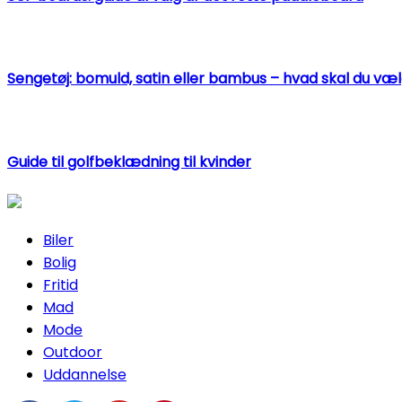
Sengetøj: bomuld, satin eller bambus – hvad skal du væ
Guide til golfbeklædning til kvinder
Biler
Bolig
Fritid
Mad
Mode
Outdoor
Uddannelse