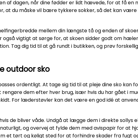
gen af dagen, når dine fødder er lidt hævede, for at få e
e for, at du måske vil bære tykkere sokker, så det kan v
lfingerbredde mellem din længste tå og enden af skoen. D
 også vigtigt at sørge for, at skoen sidder godt om hælen
tion. Tag dig tid til at gå rundt i butikken, og prøv forskelli
ine outdoor sko
asses ordentligt. At tage sig tid til at pleje dine sko kan 
t rengøre dem efter hver brug, især hvis du har gået i mu
 skidt. For læderstøvler kan det være en god idé at anve
 hvis de bliver våde. Undgå at lægge dem i direkte sollys 
 naturligt, og overvej at fylde dem med avispapir for at 
em et tørt og køligt sted for at forhindre skader fra fug