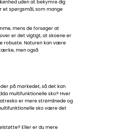
ns skønhed uden at bekymre dig
t er et spørgsmål, som mange
lemme, mens de forsøger at
ver er det vigtigt, at skoene er
ære robuste. Naturen kan være
idstærke, men også
heder på markedet, så det kan
dda multifunktionelle sko? Hver
klatresko er mere strømlinede og
multifunktionelle sko være det
elstøtte? Eller er du mere